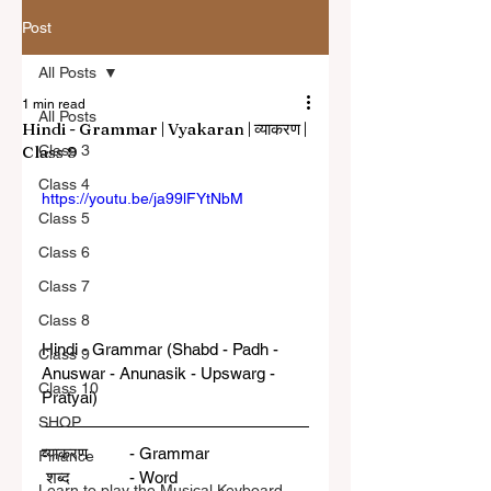
Post
All Posts
1 min read
All Posts
Hindi - Grammar | Vyakaran | व्याकरण |
Class 9
Class 3
Class 4
https://youtu.be/ja99lFYtNbM
Class 5
Class 6
Class 7
Class 8
Hindi - Grammar (Shabd - Padh - 
Class 9
Anuswar - Anunasik - Upswarg - 
Class 10
Pratyai)
SHOP
व्याकरण 	- Grammar
Finance
 शब्द 		- Word
Learn to play the Musical Keyboard